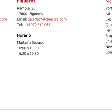
Figueres
Ma
Rambla, 25
Por
17600 - Figueres
Arti
.com
Email:
galeria@elclaustre.com
Exp
Tel:
+34 972 512 065
Qui
Feri
Horario
Blo
Envi
Martes a Sábado
New
10:00 a 13:30
Con
16:30 a 20:30