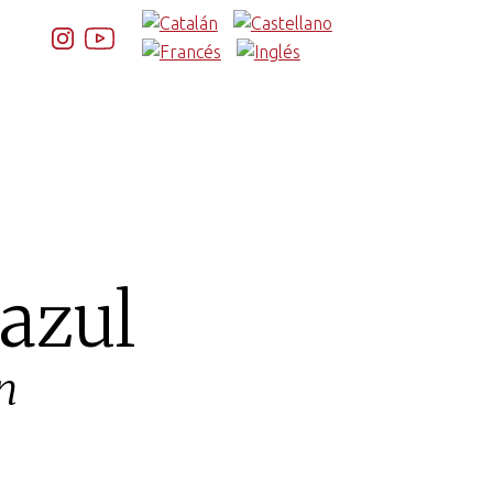
 azul
n