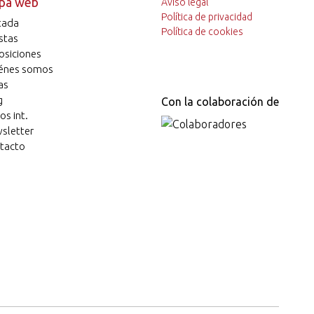
pa web
Aviso legal
Política de privacidad
tada
Política de cookies
stas
osiciones
énes somos
as
g
Con la colaboración de
os int.
sletter
tacto