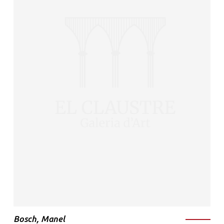
Bosch, Manel