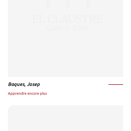
Baques, Josep
Apprendre encore plus