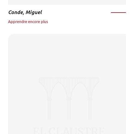
Conde, Miguel
Apprendre encore plus