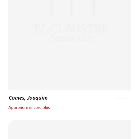
Comes, Joaquim
Apprendre encore plus