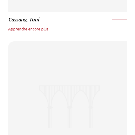
Cassany, Toni
Apprendre encore plus