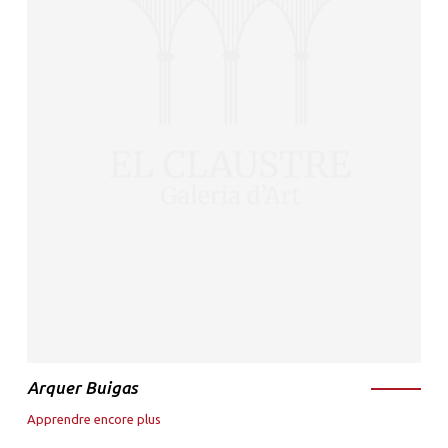
Arquer Buigas
Apprendre encore plus