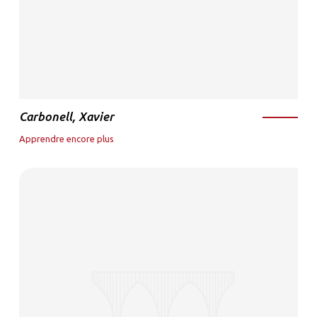
Carbonell, Xavier
Apprendre encore plus