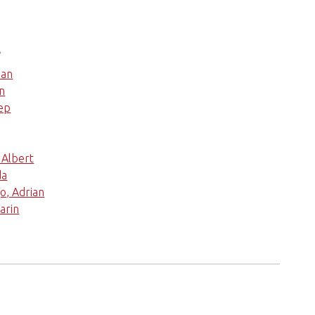
s
oan
n
sep
 Albert
da
o, Adrian
larin