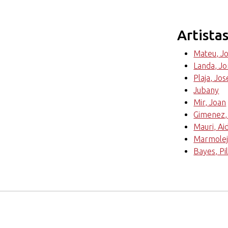
Artista
Mateu, J
Landa, Jo
Plaja, Jo
Jubany
Mir, Joan
Gimenez,
Mauri, Ai
Marmolej
Bayes, Pi