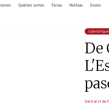
ciones
Quiénes somos
Ferias
Notícias
Envios
o
Galeria Figue
De 
L'E
pas
Del 6 al 21 de