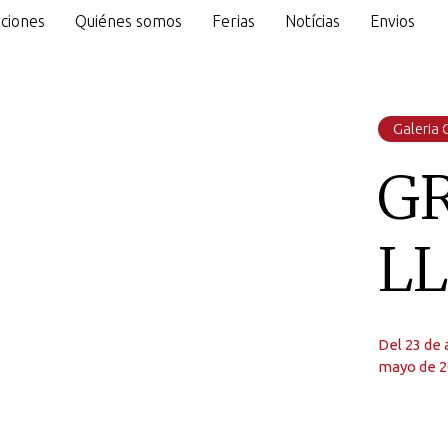
ciones
Quiénes somos
Ferias
Notícias
Envios
o
Galeria 
G
L
Del 23 de a
mayo de 2