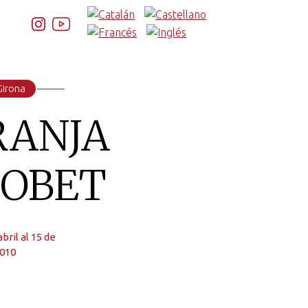
Girona
RANJA
LOBET
bril al 15 de
010