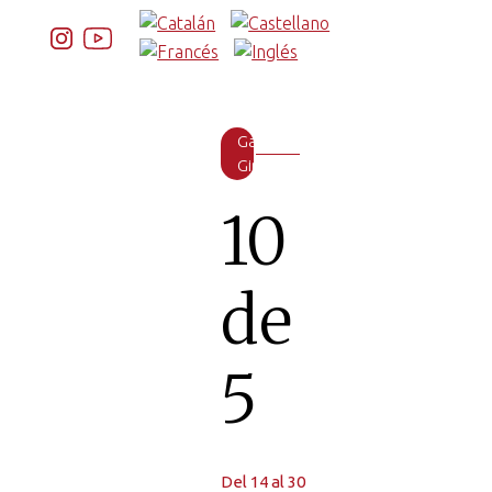
Galeria
Girona
10
de
5
Del 14 al 30